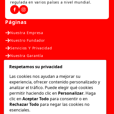
regulada en varios países a nivel mundial.
Páginas
Nuestra Empresa
Nuestro Fundador
Servicios Y Privacidad
Nuestra Garantía
Nuestra Ubicación
Respetamos su privacidad
Nosotros
Las cookies nos ayudan a mejorar su
experiencia, ofrecer contenido personalizado y
Contáctanos
analizar el tráfico. Puede elegir qué cookies
Preguntas Frecuentes
permitir haciendo clic en
Personalizar
. Haga
clic en
Aceptar Todo
para consentir o en
Legal
Rechazar Todo
para negar las cookies no
esenciales.
Políticas De Cookies