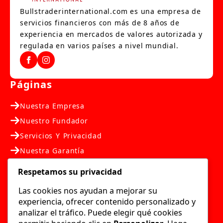
Bullstraderinternational.com es una empresa de
servicios financieros con más de 8 años de
experiencia en mercados de valores autorizada y
regulada en varios países a nivel mundial.
Páginas
Nuestra Empresa
Nuestro Fundador
Servicios Y Privacidad
Nuestra Garantía
Nuestra Ubicación
Respetamos su privacidad
Nosotros
Las cookies nos ayudan a mejorar su
experiencia, ofrecer contenido personalizado y
Contáctanos
analizar el tráfico. Puede elegir qué cookies
Preguntas Frecuentes